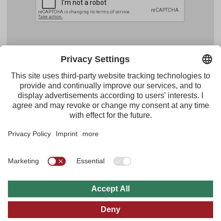
Facebook
YouTube
Instagram
Pinterest
Feed
Tirol Werbung
Maria-Theresien-Straße 55 · 6020 Innsbruck
+43.512.5320-656
·
presse@tirol.at
RSS Feeds
Imprint
Privacy Policy
General Terms of Use
FAQs
Multi Media Archive
B2B
Tyrol Travel Guide