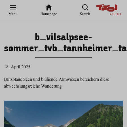
Zur
Zur
Zum
Zum
Suche
Hauptnavigation
Inhaltsbereich
Footer
Menu
Homepage
Search
b_vilsalpsee-
sommer_tvb_tannheimer_ta
18. April 2025
Blitzblaue Seen und blühende Almwiesen bereichern diese
abwechslungsreiche Wanderung