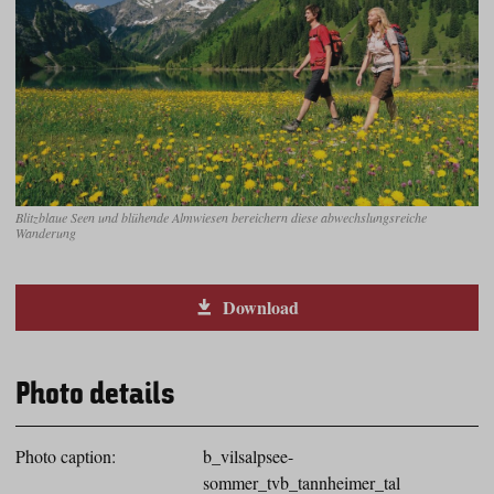
Blitzblaue Seen und blühende Almwiesen bereichern diese abwechslungsreiche
Wanderung
Download
Photo details
Photo caption:
b_vilsalpsee-
sommer_tvb_tannheimer_tal