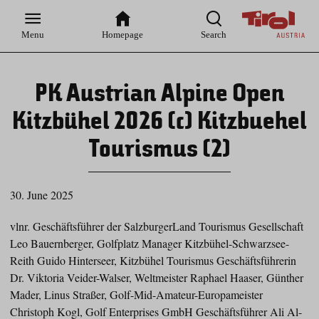
Zur
Zur
Zum
Zum
Suche
Hauptnavigation
Inhaltsbereich
Footer
Menu
Homepage
Search
PK Austrian Alpine Open
Kitzbühel 2026 (c) Kitzbuehel
Tourismus (2)
30. June 2025
vlnr. Geschäftsführer der SalzburgerLand Tourismus Gesellschaft
Leo Bauernberger, Golfplatz Manager Kitzbühel-Schwarzsee-
Reith Guido Hinterseer, Kitzbühel Tourismus Geschäftsführerin
Dr. Viktoria Veider-Walser, Weltmeister Raphael Haaser, Günther
Mader, Linus Straßer, Golf-Mid-Amateur-Europameister
Christoph Kogl, Golf Enterprises GmbH Geschäftsführer Ali Al-