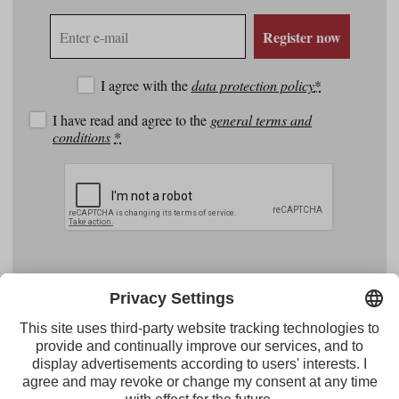
E-
Register now
mail
address
I agree with the
data protection policy
*
I have read and agree to the
general terms and
conditions
*
Facebook
YouTube
Instagram
Pinterest
Feed
Tirol Werbung