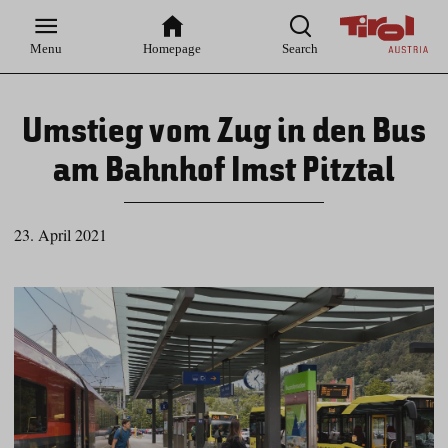
Zur
Zur
Zum
Zum
Suche
Hauptnavigation
Inhaltsbereich
Footer
Menu
Homepage
Search
Umstieg vom Zug in den Bus
am Bahnhof Imst Pitztal
23. April 2021