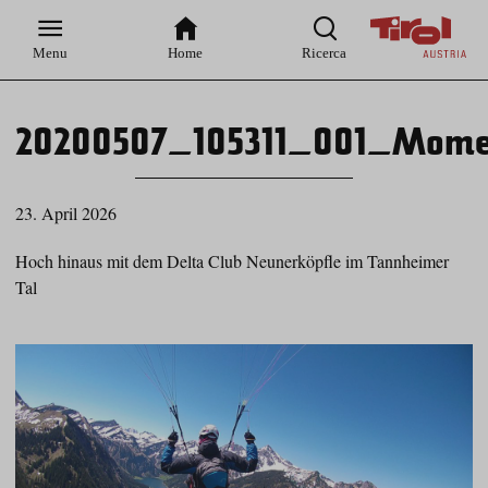
Zur
Zur
Zum
Zum
Suche
Hauptnavigation
Inhaltsbereich
Footer
Menu
Home
Ricerca
20200507_105311_001_Momen
23. April 2026
Hoch hinaus mit dem Delta Club Neunerköpfle im Tannheimer
Tal