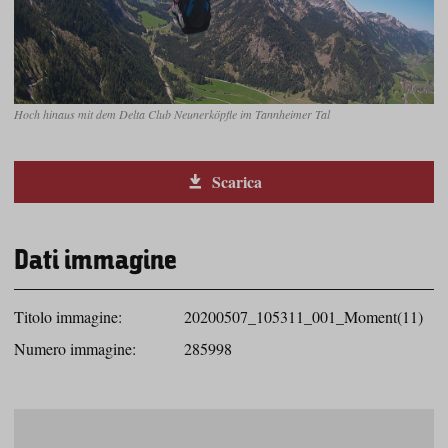
Hoch hinaus mit dem Delta Club Neunerköpfle im Tannheimer Tal
Scarica
Dati immagine
Titolo immagine:
20200507_105311_001_Moment(11)
Numero immagine:
285998