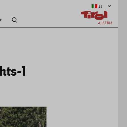
IT
r
hts-1