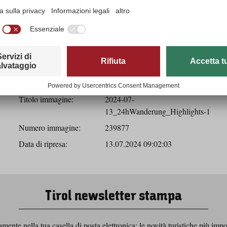
Scarica
Dati immagine
Titolo immagine:
2024-07-
13_24hWanderung_Highlights-1
Numero immagine:
239877
Data di ripresa:
13.07.2024 09:02:03
Tirol newsletter stampa
ente nella tua casella di posta elettronica: le novità turistiche più impo