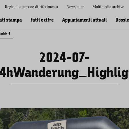
Regioni e persone di riferimento
Newsletter
Multimedia archive
Zur
Zur
Zum
Zum
Suche
Hauptnavigation
Inhaltsbereich
Footer
ati stampa
Fatti e cifre
Appuntamenti attuali
Dossie
ights-1
2024-07-
4hWanderung_Highlig