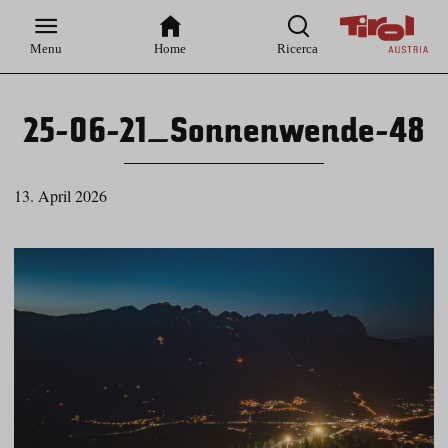
Zur
Zur
Zum
Zum
Suche
Hauptnavigation
Inhaltsbereich
Footer
Menu
Home
Ricerca
25-06-21_Sonnenwende-48
13. April 2026