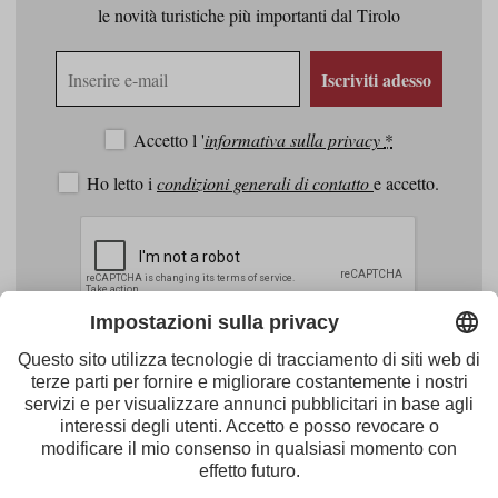
le novità turistiche più importanti dal Tirolo
Indirizzo
Iscriviti adesso
e-
mail
Accetto l '
informativa sulla privacy
*
Ho letto i
condizioni generali di contatto
e accetto.
Facebook
Youtube
Instagram
Pinterest
Feed