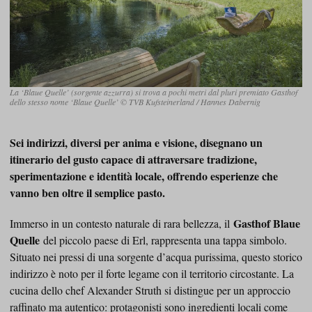
La ‘Blaue Quelle’ (sorgente azzurra) si trova a pochi metri dal pluri premiato Gasthof
dello stesso nome ‘Blaue Quelle’ © TVB Kufsteinerland / Hannes Dabernig
Sei indirizzi, diversi per anima e visione, disegnano un
itinerario del gusto capace di attraversare tradizione,
sperimentazione e identità locale, offrendo esperienze che
vanno ben oltre il semplice pasto.
Gasthof Blaue
Immerso in un contesto naturale di rara bellezza, il
Quelle
del piccolo paese di Erl, rappresenta una tappa simbolo.
Situato nei pressi di una sorgente d’acqua purissima, questo storico
indirizzo è noto per il forte legame con il territorio circostante. La
cucina dello chef Alexander Struth si distingue per un approccio
raffinato ma autentico: protagonisti sono ingredienti locali come