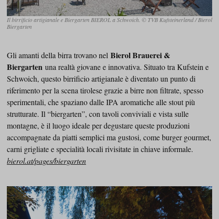
Il birrificio artigianale e Biergarten BIEROL a Schwoich. © TVB Kufsteinerland / Bierol
Biergarten
Bierol Brauerei &
Gli amanti della birra trovano nel
Biergarten
una realtà giovane e innovativa. Situato tra Kufstein e
Schwoich, questo birrificio artigianale è diventato un punto di
riferimento per la scena tirolese grazie a birre non filtrate, spesso
sperimentali, che spaziano dalle IPA aromatiche alle stout più
strutturate. Il “biergarten”, con tavoli conviviali e vista sulle
montagne, è il luogo ideale per degustare queste produzioni
accompagnate da piatti semplici ma gustosi, come burger gourmet,
carni grigliate e specialità locali rivisitate in chiave informale.
bierol.at/pages/biergarten