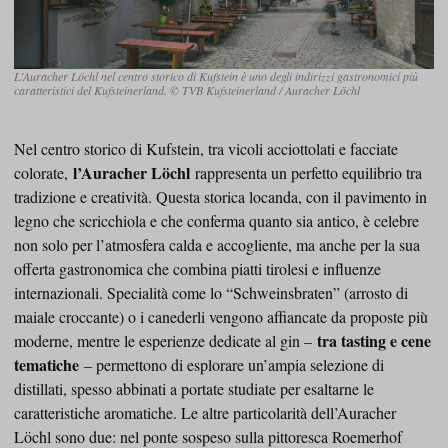
L’Auracher Löchl nel centro storico di Kufstein è uno degli indirizzi gastronomici più
caratteristici del Kufsteinerland. © TVB Kufsteinerland / Auracher Löchl
Nel centro storico di Kufstein, tra vicoli acciottolati e facciate
l’Auracher Löchl
colorate,
rappresenta un perfetto equilibrio tra
tradizione e creatività. Questa storica locanda, con il pavimento in
legno che scricchiola e che conferma quanto sia antico, è celebre
non solo per l’atmosfera calda e accogliente, ma anche per la sua
offerta gastronomica che combina piatti tirolesi e influenze
internazionali. Specialità come lo “Schweinsbraten” (arrosto di
maiale croccante) o i canederli vengono affiancate da proposte più
tra tasting e cene
moderne, mentre le esperienze dedicate al gin –
tematiche
– permettono di esplorare un’ampia selezione di
distillati, spesso abbinati a portate studiate per esaltarne le
caratteristiche aromatiche. Le altre particolarità dell’Auracher
Löchl sono due: nel ponte sospeso sulla pittoresca Roemerhof