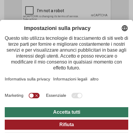
Facebook
Youtube
Instagram
Pinterest
Feed
Tirol Werbung
Maria-Theresien-Straße 55 · 6020 Innsbruck
+43.512.5320-656
·
presse@tirol.at
RSS Notizie
Note redazionali
Protezione dei dati
Condizioni Generali d'Utilizzo
Archivio multi media
B2B