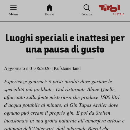
Zur
Zur
Zum
Zum
Suche
Hauptnavigation
Inhaltsbereich
Footer
Menu
Home
Ricerca
Luoghi speciali e inattesi per
una pausa di gusto
Aggiornato il 01.06.2026
|
Kufsteinerland
Esperienze gourmet: 6 posti insoliti dove gustare le
specialità più prelibate: Dal ristornate Blaue Quelle,
affacciato sulla fonte misteriosa che produce 1500 litri
d’acqua potabile al minuto, al Gin Tapas Atelier dove
ognuno può creare il proprio gin. E poi da Stollen
incastonato in una grotta naturale all’atmosfera ariosa e
raffinata dell’Unterwirt, dall’informale Bierol che