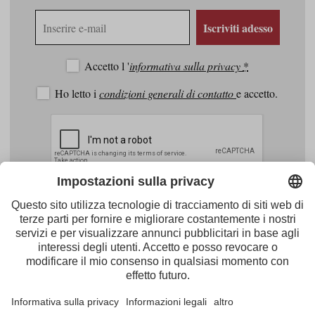
Indirizzo
Iscriviti adesso
e-
mail
Accetto l '
informativa sulla privacy
*
Ho letto i
condizioni generali di contatto
e accetto.
Facebook
Youtube
Instagram
Pinterest
Feed
Tirol Werbung
Maria-Theresien-Straße 55 · 6020 Innsbruck