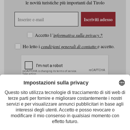
le novità turistiche più importanti dal Tirolo
Indirizzo
Iscriviti adesso
e-
mail
Accetto l '
informativa sulla privacy
*
Ho letto i
condizioni generali di contatto
e accetto.
Facebook
Youtube
Instagram
Pinterest
Feed
Tirol Werbung