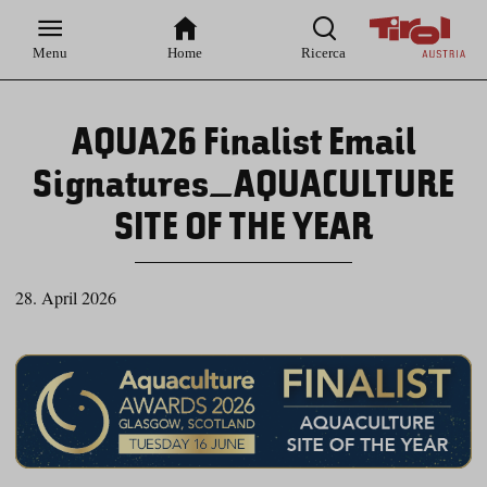
Zur
Zur
Zum
Zum
Suche
Hauptnavigation
Inhaltsbereich
Footer
Menu
Home
Ricerca
AQUA26 Finalist Email
Signatures_AQUACULTURE
SITE OF THE YEAR
28. April 2026