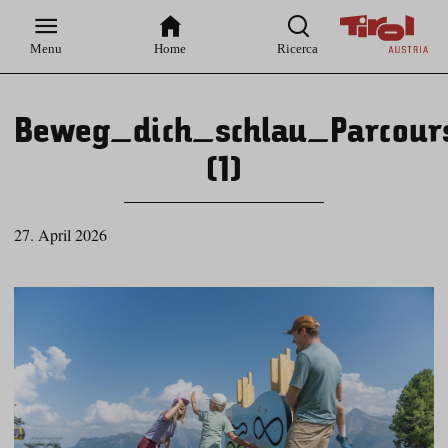
Zur
Zur
Zum
Zum
Suche
Hauptnavigation
Inhaltsbereich
Footer
Menu
Home
Ricerca
Beweg_dich_schlau_Parcour
(1)
27. April 2026