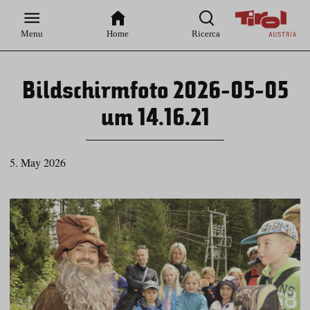
Zur
Zur
Zum
Zum
Suche
Hauptnavigation
Inhaltsbereich
Footer
Menu
Home
Ricerca
Bildschirmfoto 2026-05-05
um 14.16.21
5. May 2026