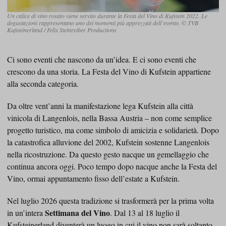
Un calice di vino rosato viene servito durante la Festa del Vino di Kufstein 2022. Le
degustazioni rappresentano uno dei momenti più apprezzati dell’evento. © TVB
Kufsteinerland / Felix Steinreiber Productions
Ci sono eventi che nascono da un’idea. E ci sono eventi che
crescono da una storia. La Festa del Vino di Kufstein appartiene
alla seconda categoria.
Da oltre vent’anni la manifestazione lega Kufstein alla città
vinicola di Langenlois, nella Bassa Austria – non come semplice
progetto turistico, ma come simbolo di amicizia e solidarietà. Dopo
la catastrofica alluvione del 2002, Kufstein sostenne Langenlois
nella ricostruzione. Da questo gesto nacque un gemellaggio che
continua ancora oggi. Poco tempo dopo nacque anche la Festa del
Vino, ormai appuntamento fisso dell’estate a Kufstein.
Nel luglio 2026 questa tradizione si trasformerà per la prima volta
Settimana del Vino
in un’intera
. Dal 13 al 18 luglio il
Kufsteinerland diventerà un luogo in cui il vino non sarà soltanto