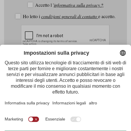
Accetto l '
informativa sulla privacy
*
Ho letto i
condizioni generali di contatto
e accetto.
Facebook
Youtube
Instagram
Pinterest
Feed
Tirol Werbung
Maria-Theresien-Straße 55 · 6020 Innsbruck
+43.512.5320-656
·
presse@tirol.at
RSS Notizie
Note redazionali