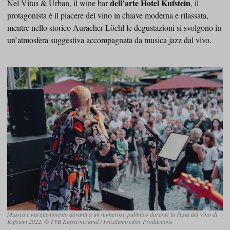
dell’arte Hotel Kufstein
Nel Vitus & Urban, il wine bar
, il
protagonista è il piacere del vino in chiave moderna e rilassata,
mentre nello storico Auracher Löchl le degustazioni si svolgono in
un’atmosfera suggestiva accompagnata da musica jazz dal vivo.
Musica e intrattenimento davanti a un numeroso pubblico durante la Festa del Vino di
Kufstein 2022. © TVB Kufsteinerland / FelixSteinreiber Productions