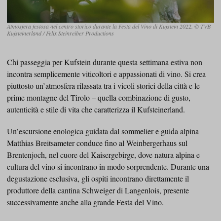
Atmosfera festosa nel centro storico durante la Festa del Vino di Kufstein 2022. © TVB
Kufsteinerland / Felix Steinreiber Productions
Chi passeggia per Kufstein durante questa settimana estiva non
incontra semplicemente viticoltori e appassionati di vino. Si crea
piuttosto un’atmosfera rilassata tra i vicoli storici della città e le
prime montagne del Tirolo – quella combinazione di gusto,
autenticità e stile di vita che caratterizza il Kufsteinerland.
Un’escursione enologica guidata dal sommelier e guida alpina
Matthias Breitsameter conduce fino al Weinbergerhaus sul
Brentenjoch, nel cuore del Kaisergebirge, dove natura alpina e
cultura del vino si incontrano in modo sorprendente. Durante una
degustazione esclusiva, gli ospiti incontrano direttamente il
produttore della cantina Schweiger di Langenlois, presente
successivamente anche alla grande Festa del Vino.