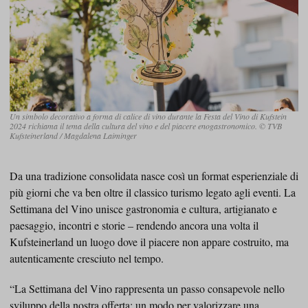
Un simbolo decorativo a forma di calice di vino durante la Festa del Vino di Kufstein
2024 richiama il tema della cultura del vino e del piacere enogastronomico. © TVB
Kufsteinerland / Magdalena Laiminger
Da una tradizione consolidata nasce così un format esperienziale di
più giorni che va ben oltre il classico turismo legato agli eventi. La
Settimana del Vino unisce gastronomia e cultura, artigianato e
paesaggio, incontri e storie – rendendo ancora una volta il
Kufsteinerland un luogo dove il piacere non appare costruito, ma
autenticamente cresciuto nel tempo.
“La Settimana del Vino rappresenta un passo consapevole nello
sviluppo della nostra offerta: un modo per valorizzare una