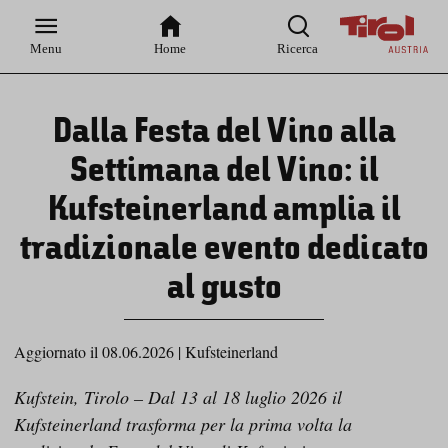
Zur
Zur
Zum
Zum
Suche
Hauptnavigation
Inhaltsbereich
Footer
Menu
Home
Ricerca
Dalla Festa del Vino alla
Settimana del Vino: il
Kufsteinerland amplia il
tradizionale evento dedicato
al gusto
Aggiornato il 08.06.2026
|
Kufsteinerland
Kufstein, Tirolo – Dal 13 al 18 luglio 2026 il
Kufsteinerland trasforma per la prima volta la