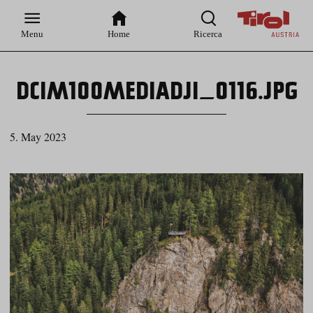
Zur
Zur
Zum
Zum
Suche
Hauptnavigation
Inhaltsbereich
Footer
Menu
Home
Ricerca
DCIM100MEDIADJI_0116.JPG
5. May 2023