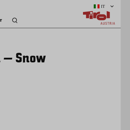
IT
r
en – Snow