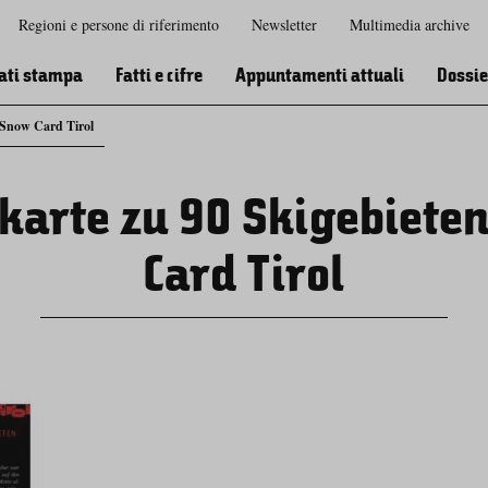
Regioni e persone di riferimento
Newsletter
Multimedia archive
Zur
Zur
Zum
Zum
Suche
Hauptnavigation
Inhaltsbereich
Footer
ati stampa
Fatti e cifre
Appuntamenti attuali
Dossie
– Snow Card Tirol
skarte zu 90 Skigebiet
Card Tirol