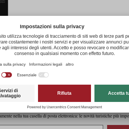
ebieten – Snow Card Tirol
Tirol newsletter stampa
ente nella tua casella di posta elettronica: le novità turistiche più impo