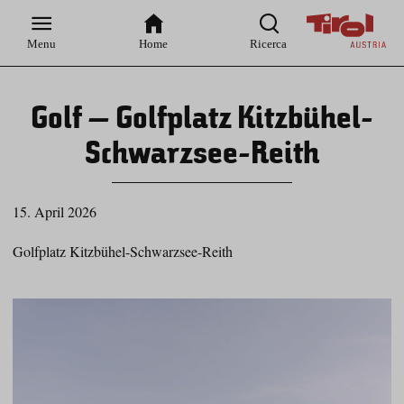
Zur
Zur
Zum
Zum
Suche
Hauptnavigation
Inhaltsbereich
Footer
Menu
Home
Ricerca
Golf – Golfplatz Kitzbühel-
Schwarzsee-Reith
15. April 2026
Golfplatz Kitzbühel-Schwarzsee-Reith