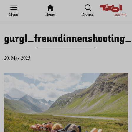
Zur
Zur
Zum
Zum
Suche
Hauptnavigation
Inhaltsbereich
Footer
Menu
Home
Ricerca
gurgl_freundinnenshooting_
20. May 2025