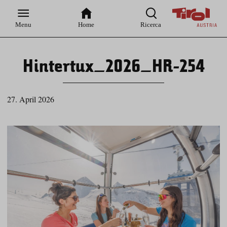
Zur
Zur
Zum
Zum
Suche
Hauptnavigation
Inhaltsbereich
Footer
Menu
Home
Ricerca
Hintertux_2026_HR-254
27. April 2026