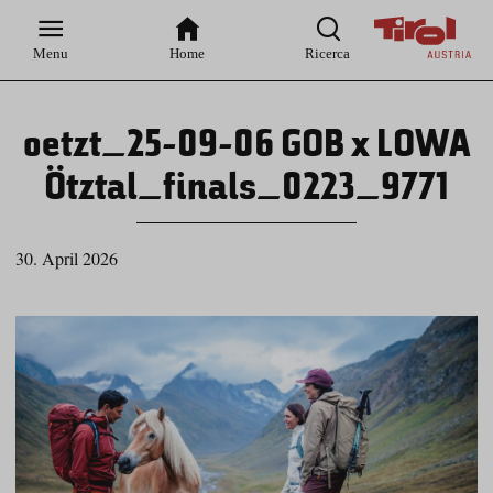
Zur
Zur
Zum
Zum
Suche
Hauptnavigation
Inhaltsbereich
Footer
Menu
Home
Ricerca
oetzt_25-09-06 GOB x LOWA
Ötztal_finals_0223_9771
30. April 2026