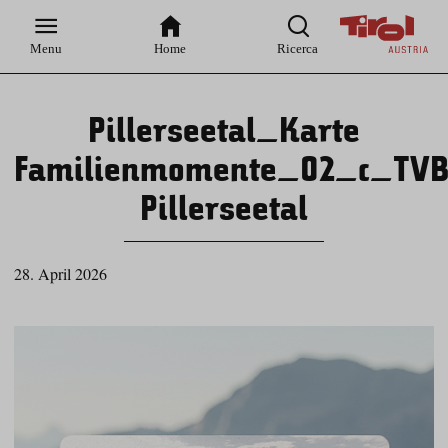
Zur
Zur
Zum
Zum
Suche
Hauptnavigation
Inhaltsbereich
Footer
Menu
Home
Ricerca
Pillerseetal_Karte
Familienmomente_02_c_TV
Pillerseetal
28. April 2026