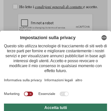
Ho letto i
condizioni generali di contatto
e accetto.
Facebook
Youtube
Instagram
Pinterest
Feed
Tirol Werbung
Maria-Theresien-Straße 55 · 6020 Innsbruck
+43.512.5320-656
·
presse@tirol.at
RSS Notizie
Note redazionali