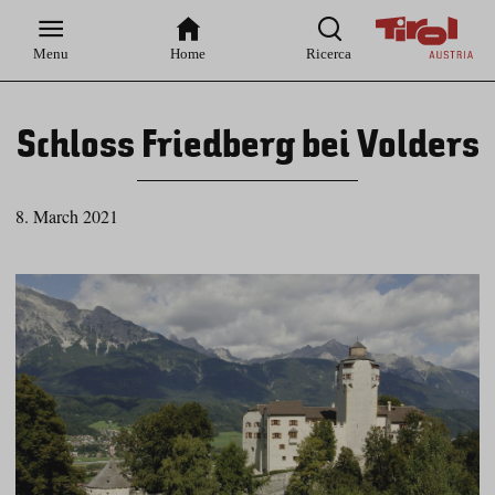
Zur
Zur
Zum
Zum
Suche
Hauptnavigation
Inhaltsbereich
Footer
Menu
Home
Ricerca
Schloss Friedberg bei Volders
8. March 2021