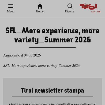
Zur
Zur
Zum
Zum
Suche
Hauptnavigation
Inhaltsbereich
Footer
Menu
Home
Ricerca
SFL_More experience, more
variety_Summer 2026
Aggiornato il 04.05.2026
SFL_More experience, more variety_Summer 2026
Tirol newsletter stampa
Gratis e comodamente nella tua casella di posta elettronica: