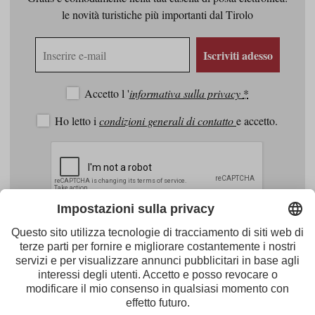
le novità turistiche più importanti dal Tirolo
Indirizzo
Iscriviti adesso
e-
mail
Accetto l '
informativa sulla privacy
*
Ho letto i
condizioni generali di contatto
e accetto.
Facebook
Youtube
Instagram
Pinterest
Feed