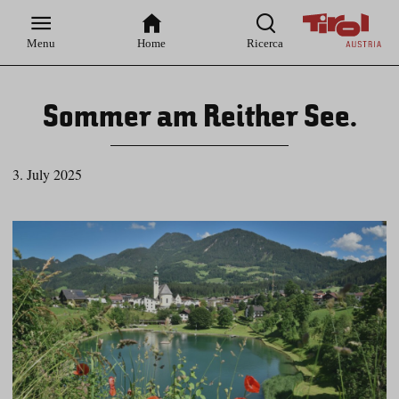
Zur
Zur
Zum
Zum
Suche
Hauptnavigation
Inhaltsbereich
Footer
Menu
Home
Ricerca
Sommer am Reither See.
3. July 2025