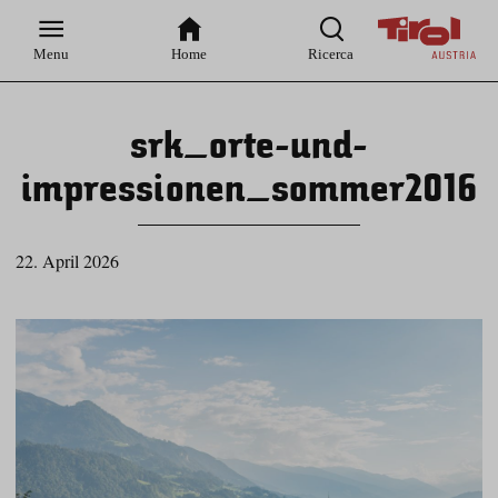
Zur
Zur
Zum
Zum
Suche
Hauptnavigation
Inhaltsbereich
Footer
Menu
Home
Ricerca
srk_orte-und-
impressionen_sommer2016
22. April 2026