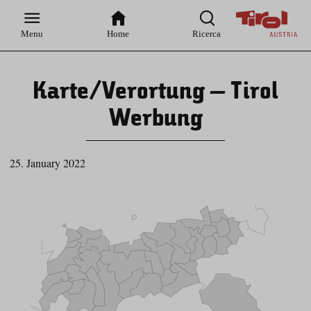
Zur
Zur
Zum
Zum
Suche
Hauptnavigation
Inhaltsbereich
Footer
Menu
Home
Ricerca
Karte/Verortung – Tirol
Werbung
25. January 2022