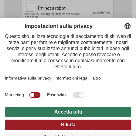
Facebook
Youtube
Instagram
Pinterest
Feed
Tirol Werbung
Maria-Theresien-Straße 55 · 6020 Innsbruck
+43.512.5320-656
·
presse@tirol.at
RSS Notizie
Note redazionali
Protezione dei dati
Condizioni Generali d'Utilizzo
Archivio multi media
B2B