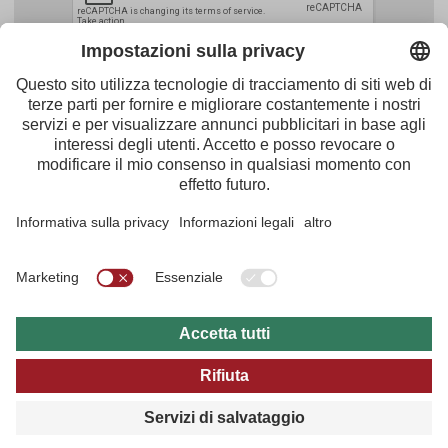
Facebook
Youtube
Instagram
Pinterest
Feed
Tirol Werbung
Maria-Theresien-Straße 55 · 6020 Innsbruck
+43.512.5320-656
·
presse@tirol.at
RSS Notizie
Note redazionali
Protezione dei dati
Condizioni Generali d'Utilizzo
Archivio multi media
B2B
Guida del Tirolo
Impostazioni sulla privacy