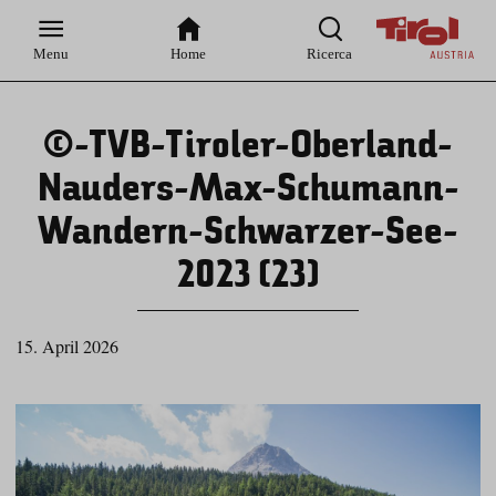
Zur
Zur
Zum
Zum
Suche
Hauptnavigation
Inhaltsbereich
Footer
Menu
Home
Ricerca
©-TVB-Tiroler-Oberland-
Nauders-Max-Schumann-
Wandern-Schwarzer-See-
2023 (23)
15. April 2026