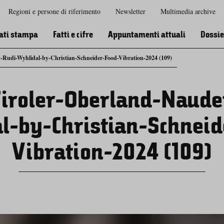
Regioni e persone di riferimento
Newsletter
Multimedia archive
Zur
Zur
Zum
Zum
Suche
Hauptnavigation
Inhaltsbereich
Footer
ati stampa
Fatti e cifre
Appuntamenti attuali
Dossie
Rudi-Wyhlidal-by-Christian-Schneider-Food-Vibration-2024 (109)
iroler-Oberland-Naude
l-by-Christian-Schneid
Vibration-2024 (109)