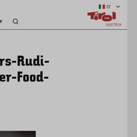
IT
r
rs-Rudi-
er-Food-