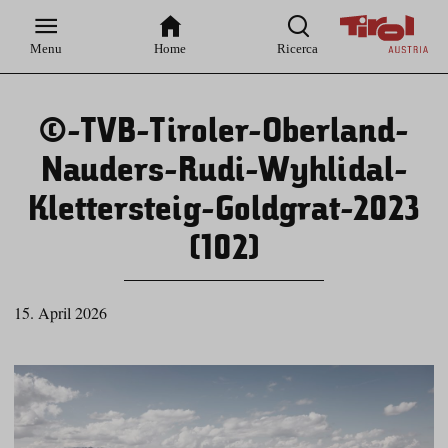
Zur
Zur
Zum
Zum
Suche
Hauptnavigation
Inhaltsbereich
Footer
Menu
Home
Ricerca
©-TVB-Tiroler-Oberland-
Nauders-Rudi-Wyhlidal-
Klettersteig-Goldgrat-2023
(102)
15. April 2026