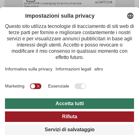
Facebook
Youtube
Instagram
Pinterest
Feed
Tirol Werbung
Maria-Theresien-Straße 55 · 6020 Innsbruck
+43.512.5320-656
·
presse@tirol.at
RSS Notizie
Note redazionali
Protezione dei dati
Condizioni Generali d'Utilizzo
Archivio multi media
B2B
Guida del Tirolo
Impostazioni sulla privacy