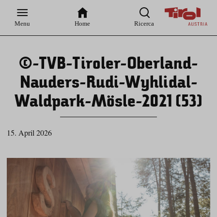
Zur
Zur
Zum
Zum
Suche
Hauptnavigation
Inhaltsbereich
Footer
Menu
Home
Ricerca
©-TVB-Tiroler-Oberland-
Nauders-Rudi-Wyhlidal-
Waldpark-Mösle-2021 (53)
15. April 2026