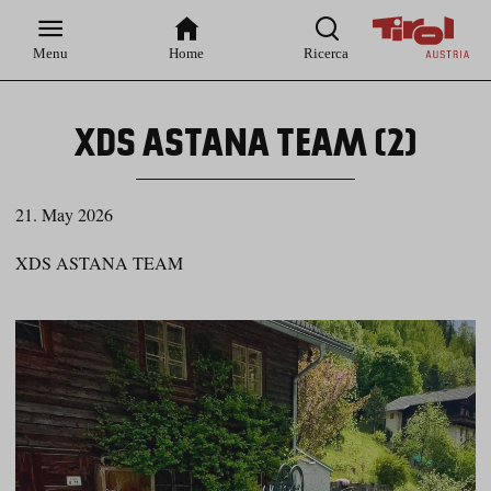
Zur
Zur
Zum
Zum
Suche
Hauptnavigation
Inhaltsbereich
Footer
Menu
Home
Ricerca
XDS ASTANA TEAM (2)
21. May 2026
XDS ASTANA TEAM