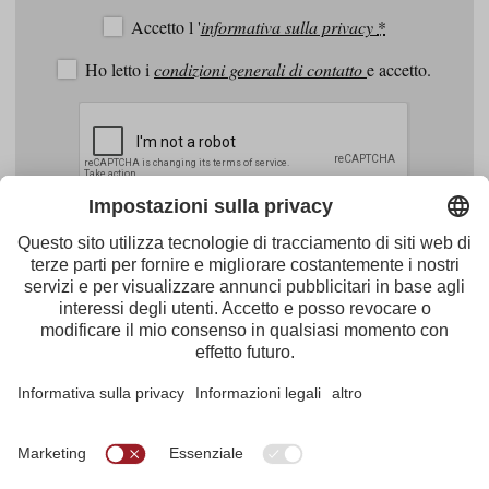
mail
Accetto l '
informativa sulla privacy
*
Ho letto i
condizioni generali di contatto
e accetto.
Facebook
Youtube
Instagram
Pinterest
Feed
Tirol Werbung
Maria-Theresien-Straße 55 · 6020 Innsbruck
+43.512.5320-656
·
presse@tirol.at