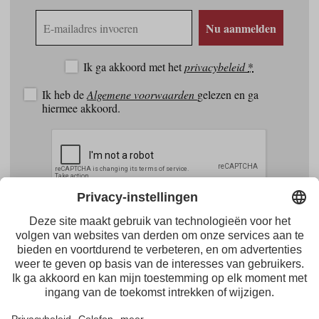
E-
Nu aanmelden
mailadres
Ik ga akkoord met het
privacybeleid
*
Ik heb de
Algemene voorwaarden
gelezen en ga
hiermee akkoord.
Facebook
Youtube
Instagram
Pinterest
Feed
Tirol Werbung