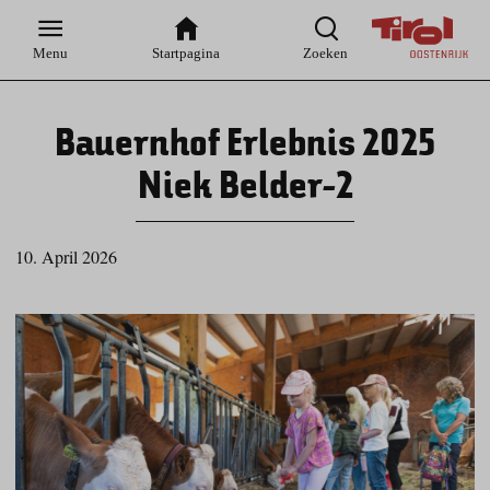
Zur
Zur
Zum
Zum
Suche
Hauptnavigation
Inhaltsbereich
Footer
Menu
Startpagina
Zoeken
Bauernhof Erlebnis 2025
Niek Belder-2
10. April 2026