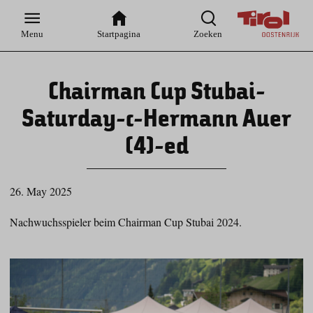
Zur
Zur
Zum
Zum
Suche
Hauptnavigation
Inhaltsbereich
Footer
Menu
Startpagina
Zoeken
Chairman Cup Stubai-
Saturday-c-Hermann Auer
(4)-ed
26. May 2025
Nachwuchsspieler beim Chairman Cup Stubai 2024.