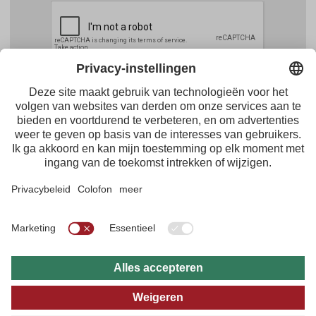
Facebook
Youtube
Instagram
Pinterest
Feed
Tirol Werbung
Maria-Theresien-Straße 55 · 6020 Innsbruck
+43.512.5320-656
·
presse@tirol.at
RSS-feeds
Impressum
Gegevensbescherming
Algemene voorwaarden
Multimedia-archief
B2B