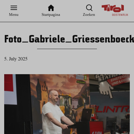
Zur
Zur
Zum
Zum
Suche
Hauptnavigation
Inhaltsbereich
Footer
Menu
Startpagina
Zoeken
Foto_Gabriele_Griessenboec
5. July 2025