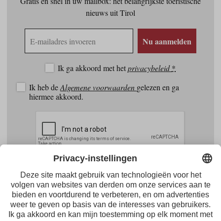
Gratis en snel in uw mailbox: het belangrijkste toeristische
nieuws uit Tirol
E-
Nu aanmelden
mailadres
Ik ga akkoord met het
privacybeleid
*
Ik heb de
Algemene voorwaarden
gelezen en ga
hiermee akkoord.
Facebook
Youtube
Instagram
Pinterest
Feed