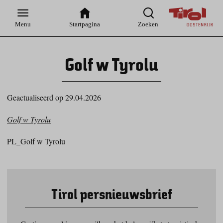
Zur
Zur
Zum
Zum
Suche
Hauptnavigation
Inhaltsbereich
Footer
Menu
Startpagina
Zoeken
Golf w Tyrolu
Geactualiseerd op 29.04.2026
Golf w Tyrolu
PL_Golf w Tyrolu
Tirol persnieuwsbrief