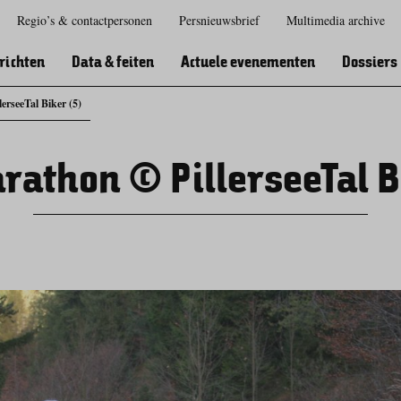
Regio’s & contactpersonen
Persnieuwsbrief
Multimedia archive
Zur
Zur
Zum
Zum
Suche
Hauptnavigation
Inhaltsbereich
Footer
richten
Data & feiten
Actuele evenementen
Dossiers
erseeTal Biker (5)
athon © PillerseeTal B