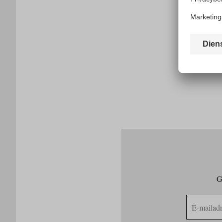
G
E-
mailadres