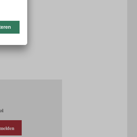
ol
melden