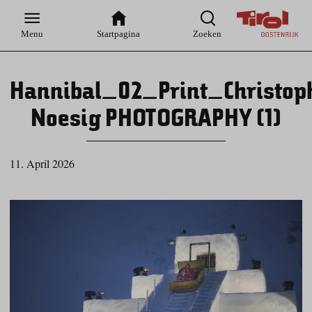
Zur
Zur
Zum
Zum
Suche
Hauptnavigation
Inhaltsbereich
Footer
Menu
Startpagina
Zoeken
Hannibal_02_Print_Christop
Noesig PHOTOGRAPHY (1)
11. April 2026