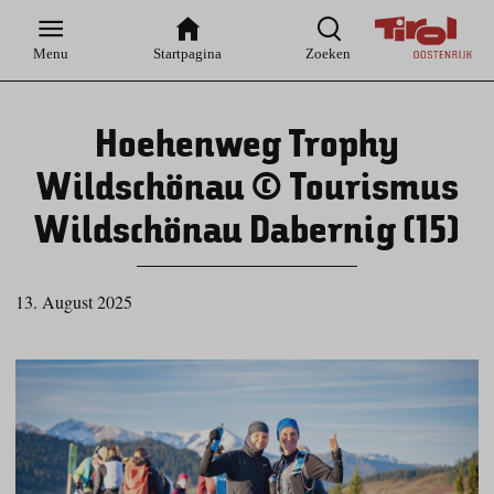
Zur
Zur
Zum
Zum
Suche
Hauptnavigation
Inhaltsbereich
Footer
Menu
Startpagina
Zoeken
Hoehenweg Trophy
Wildschönau © Tourismus
Wildschönau Dabernig (15)
13. August 2025