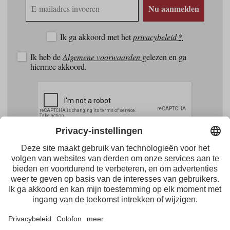
E-
Nu aanmelden
mailadres
Ik ga akkoord met het
privacybeleid
*
Ik heb de
Algemene voorwaarden
gelezen en ga
hiermee akkoord.
Facebook
Youtube
Instagram
Pinterest
Feed
Tirol Werbung
Maria-Theresien-Straße 55 · 6020 Innsbruck