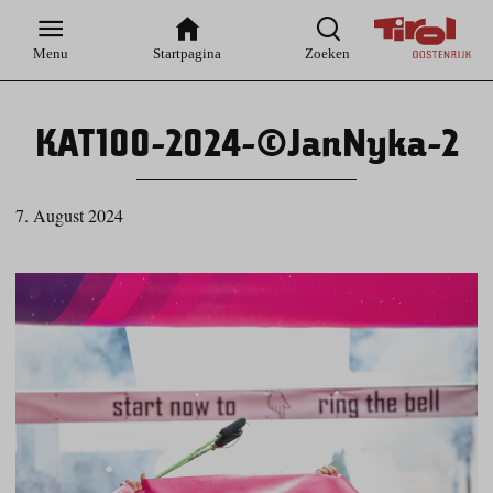
Zur
Zur
Zum
Zum
Suche
Hauptnavigation
Inhaltsbereich
Footer
Menu
Startpagina
Zoeken
KAT100-2024-©JanNyka-2
7. August 2024