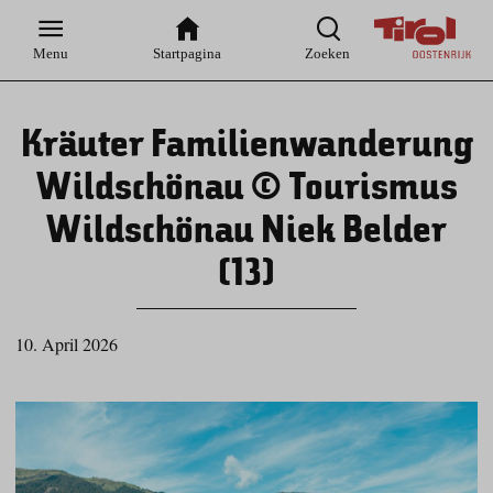
Zur
Zur
Zum
Zum
Suche
Hauptnavigation
Inhaltsbereich
Footer
Menu
Startpagina
Zoeken
Kräuter Familienwanderung
Wildschönau © Tourismus
Wildschönau Niek Belder
(13)
10. April 2026