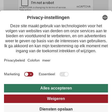
Facebook
Youtube
Instagram
Pinterest
Feed
Tirol Werbung
Maria-Theresien-Straße 55 · 6020 Innsbruck
+43.512.5320-656
·
presse@tirol.at
RSS-feeds
Impressum
Gegevensbescherming
Algemene voorwaarden
Multimedia-archief
B2B
Online Reisgids
Privacy-instellingen