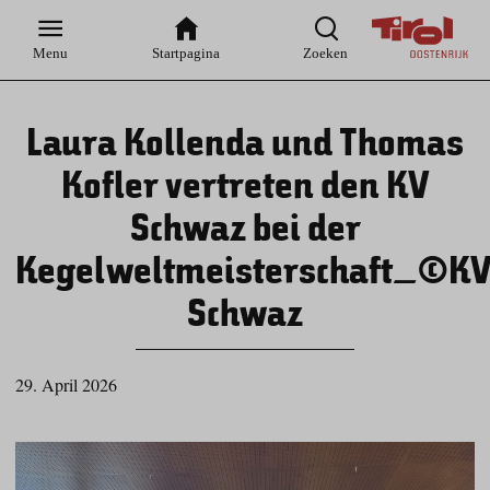
Zur
Zur
Zum
Zum
Suche
Hauptnavigation
Inhaltsbereich
Footer
Menu
Startpagina
Zoeken
Laura Kollenda und Thomas
Kofler vertreten den KV
Schwaz bei der
Kegelweltmeisterschaft_©K
Schwaz
29. April 2026