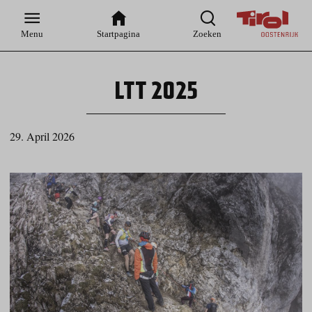
Zur
Zur
Zum
Zum
Suche
Hauptnavigation
Inhaltsbereich
Footer
Menu
Startpagina
Zoeken
LTT 2025
29. April 2026