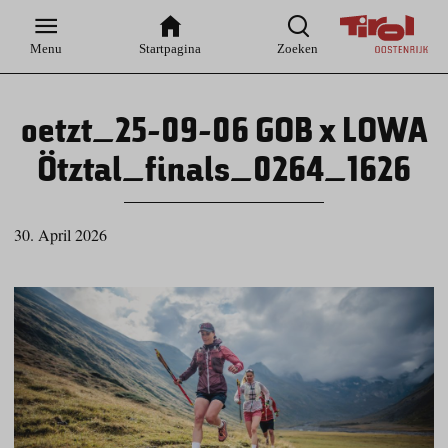
Zur
Zur
Zum
Zum
Suche
Hauptnavigation
Inhaltsbereich
Footer
Menu
Startpagina
Zoeken
oetzt_25-09-06 GOB x LOWA
Ötztal_finals_0264_1626
30. April 2026