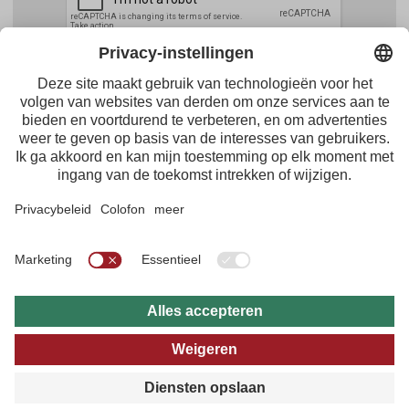
Facebook
Youtube
Instagram
Pinterest
Feed
Tirol Werbung
Maria-Theresien-Straße 55 · 6020 Innsbruck
+43.512.5320-656
·
presse@tirol.at
RSS-feeds
Impressum
Gegevensbescherming
Algemene voorwaarden
Multimedia-archief
B2B
Online Reisgids
Privacy-instellingen