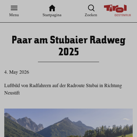
Zur
Zur
Zum
Zum
Suche
Hauptnavigation
Inhaltsbereich
Footer
Menu
Startpagina
Zoeken
Paar am Stubaier Radweg
2025
4. May 2026
Luftbild von Radfahrern auf der Radroute Stubai in Richtung
Neustift