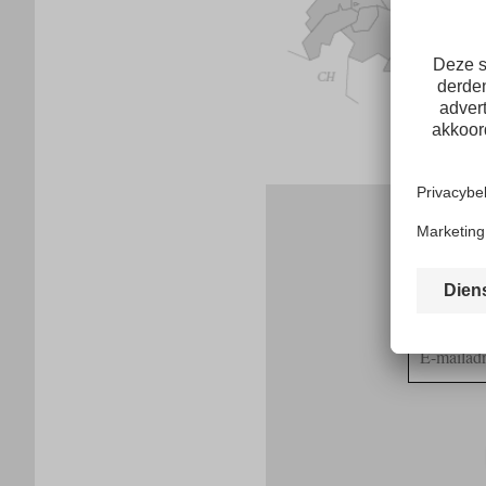
G
E-
mailadres