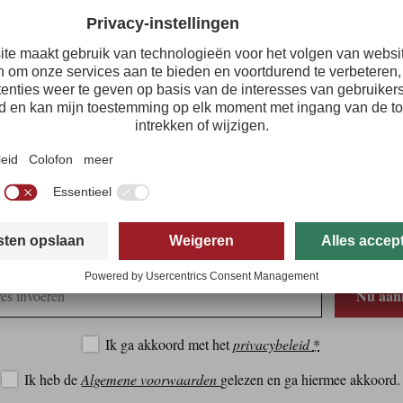
t
+43 5673 20000 102
e
m.scheunpflug@zugspitzare
w
www.zugspitzarena.com
Tirol persnieuwsbrief
ratis en snel in uw mailbox: het belangrijkste toeristische nieuws uit Tir
Nu aan
Ik ga akkoord met het
privacybeleid
*
Ik heb de
Algemene voorwaarden
gelezen en ga hiermee akkoord.