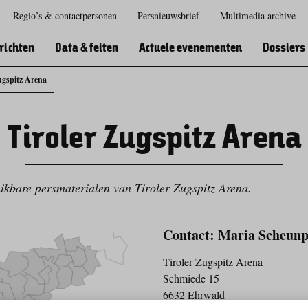
Regio’s & contactpersonen
Persnieuwsbrief
Multimedia archive
Zur
Zur
Zum
Zum
Suche
Hauptnavigation
Inhaltsbereich
Footer
richten
Data & feiten
Actuele evenementen
Dossiers
ugspitz Arena
Tiroler Zugspitz Arena
hikbare persmaterialen van Tiroler Zugspitz Arena.
Contact: Maria Scheunp
Tiroler Zugspitz Arena
Schmiede 15
6632 Ehrwald