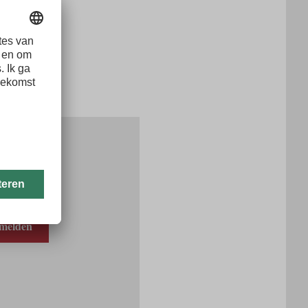
na.com
ol
melden