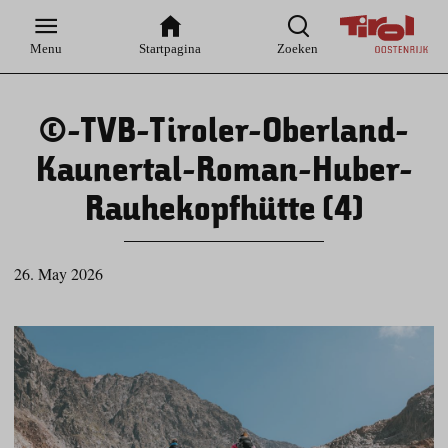
Zur
Zur
Zum
Zum
Suche
Hauptnavigation
Inhaltsbereich
Footer
Menu
Startpagina
Zoeken
©-TVB-Tiroler-Oberland-
Kaunertal-Roman-Huber-
Rauhekopfhütte (4)
26. May 2026