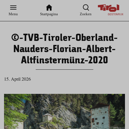
Zur
Zur
Zum
Zum
Suche
Hauptnavigation
Inhaltsbereich
Footer
Menu
Startpagina
Zoeken
©-TVB-Tiroler-Oberland-
Nauders-Florian-Albert-
Altfinstermünz-2020
15. April 2026