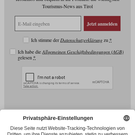
Tourismus-News aus Tirol
E-
Jetzt anmelden
Mail
Adresse
Ich stimme der
Datenschutzerklärung
zu
*
Ich habe die
Allgemeinen Geschäftsbedingungen (AGB)
gelesen
*
Facebook
YouTube
Blogger
Instagram
Pinterest
Feed