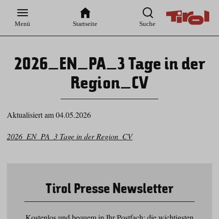
Zur
Zur
Zum
Zum
Suche
Hauptnavigation
Inhaltsbereich
Footer
Menü
Startseite
Suche
2026_EN_PA_3 Tage in der
Region_CV
Aktualisiert am 04.05.2026
2026_EN_PA_3 Tage in der Region_CV
Tirol Presse Newsletter
Kostenlos und bequem in Ihr Postfach: die wichtigsten