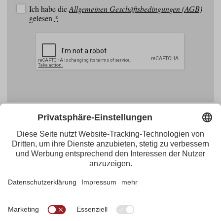
Ich habe die
Allgemeinen Geschäftsbedingungen (AGB)
gelesen
*
Facebook
YouTube
Blogger
Instagram
Pinterest
Feed
Tirol Werbung
Maria-Theresien-Straße 55 · 6020 Innsbruck
+43.512.5320-656
·
presse@tirol.at
RSS-Feeds
Impressum