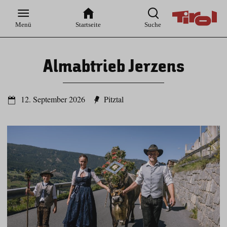
Zur
Zur
Zum
Zum
Suche
Hauptnavigation
Inhaltsbereich
Footer
Menü
Startseite
Suche
Almabtrieb Jerzens
12. September 2026
Pitztal