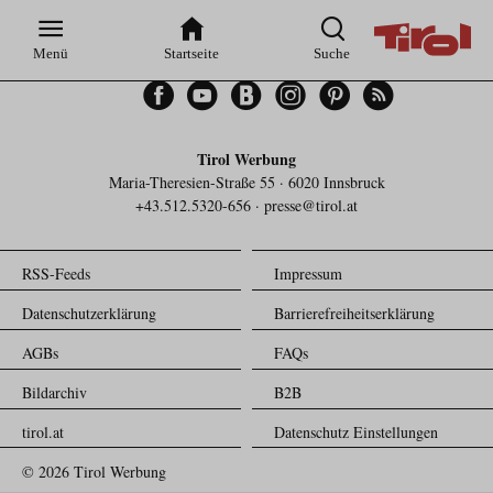
Zur
Zur
Zum
Zum
Suche
Hauptnavigation
Inhaltsbereich
Footer
Menü
Startseite
Suche
Facebook
YouTube
Blogger
Instagram
Pinterest
Feed
Tirol Werbung
Maria-Theresien-Straße 55 · 6020 Innsbruck
+43.512.5320-656
·
presse@tirol.at
RSS-Feeds
Impressum
Datenschutzerklärung
Barrierefreiheitserklärung
AGBs
FAQs
Bildarchiv
B2B
tirol.at
Datenschutz Einstellungen
© 2026 Tirol Werbung